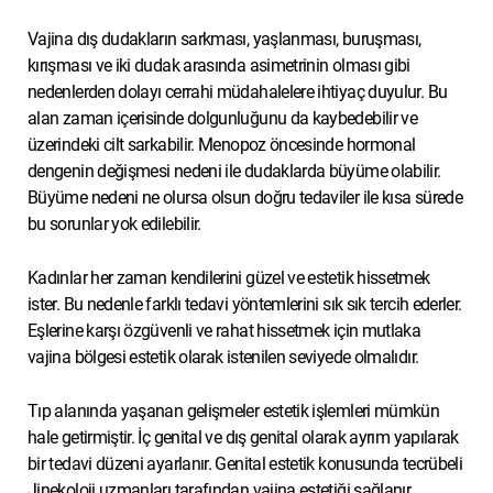
Vajina dış dudakların sarkması, yaşlanması, buruşması,
kırışması ve iki dudak arasında asimetrinin olması gibi
nedenlerden dolayı cerrahi müdahalelere ihtiyaç duyulur. Bu
alan zaman içerisinde dolgunluğunu da kaybedebilir ve
üzerindeki cilt sarkabilir. Menopoz öncesinde hormonal
dengenin değişmesi nedeni ile dudaklarda büyüme olabilir.
Büyüme nedeni ne olursa olsun doğru tedaviler ile kısa sürede
bu sorunlar yok edilebilir.
Kadınlar her zaman kendilerini güzel ve estetik hissetmek
ister. Bu nedenle farklı tedavi yöntemlerini sık sık tercih ederler.
Eşlerine karşı özgüvenli ve rahat hissetmek için mutlaka
vajina bölgesi estetik olarak istenilen seviyede olmalıdır.
Tıp alanında yaşanan gelişmeler estetik işlemleri mümkün
hale getirmiştir. İç genital ve dış genital olarak ayrım yapılarak
bir tedavi düzeni ayarlanır. Genital estetik konusunda tecrübeli
Jinekoloji uzmanları tarafından vajina estetiği sağlanır.