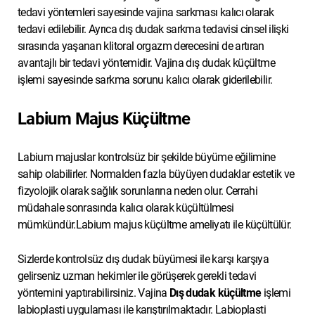
tedavi yöntemleri sayesinde vajina sarkması kalıcı olarak
tedavi edilebilir. Ayrıca dış dudak sarkma tedavisi cinsel ilişki
sırasında yaşanan klitoral orgazm derecesini de artıran
avantajlı bir tedavi yöntemidir. Vajina dış dudak küçültme
işlemi sayesinde sarkma sorunu kalıcı olarak giderilebilir.
Labium Majus Küçültme
Labium majuslar kontrolsüz bir şekilde büyüme eğilimine
sahip olabilirler. Normalden fazla büyüyen dudaklar estetik ve
fizyolojik olarak sağlık sorunlarına neden olur. Cerrahi
müdahale sonrasında kalıcı olarak küçültülmesi
mümkündür.Labium majus küçültme ameliyatı ile küçültülür.
Sizlerde kontrolsüz dış dudak büyümesi ile karşı karşıya
gelirseniz uzman hekimler ile görüşerek gerekli tedavi
yöntemini yaptırabilirsiniz. Vajina
Dış dudak küçültme
işlemi
labioplasti uygulaması ile karıştırılmaktadır. Labioplasti