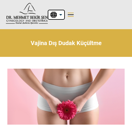
EN
Vajina Dış Dudak Küçültme