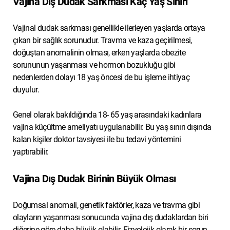
Vajina Dış Dudak Sarkması Kaç Yaş Sınırı
Vajinal dudak sarkması genellikle ilerleyen yaşlarda ortaya
çıkan bir sağlık sorunudur. Travma ve kaza geçirilmesi,
doğuştan anomalinin olması, erken yaşlarda obezite
sorununun yaşanması ve hormon bozukluğu gibi
nedenlerden dolayı 18 yaş öncesi de bu işleme ihtiyaç
duyulur.
Genel olarak bakıldığında 18- 65 yaş arasındaki kadınlara
vajina küçültme ameliyatı uygulanabilir. Bu yaş sınırı dışında
kalan kişiler doktor tavsiyesi ile bu tedavi yöntemini
yaptırabilir.
Vajina Dış Dudak Birinin Büyük Olması
Doğumsal anomali, genetik faktörler, kaza ve travma gibi
olayların yaşanması sonucunda vajina dış dudaklardan biri
diğerine göre daha büyük olabilir. Fizyolojik olarak bir sorun