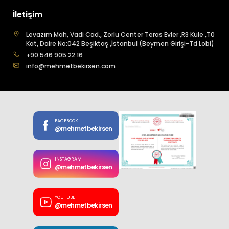
İletişim
Levazım Mah, Vadi Cad., Zorlu Center Teras Evler ,R3 Kule ,T0
Kat, Daire No:042 Beşiktaş ,İstanbul (Beymen Girişi-Td Lobi)
+90 546 905 22 16
info@mehmetbekirsen.com
FACEBOOK
@mehmetbekirsen
INSTAGRAM
@mehmetbekirsen
YOUTUBE
@mehmetbekirsen